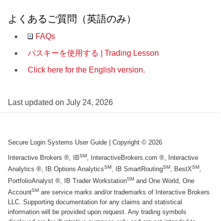
よくあるご質問（英語のみ）
FAQs
パスキーを使用する | Trading Lesson
Click here for the English version.
Last updated on
July 24, 2026
Secure Login Systems User Guide
| Copyright ©
2026
SM
Interactive Brokers ®, IB
, InteractiveBrokers.com ®, Interactive
SM
SM
SM
Analytics ®, IB Options Analytics
, IB SmartRouting
, BestX
,
SM
PortfolioAnalyst ®, IB Trader Workstation
and One World, One
SM
Account
are service marks and/or trademarks of Interactive Brokers
LLC. Supporting documentation for any claims and statistical
information will be provided upon request. Any trading symbols