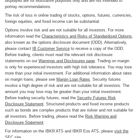
displayed are for illustrative purposes only and are not intended to
portray recommendations.
The risk of loss in online trading of stocks, options, futures, currencies,
foreign equities, and fixed income can be substantial.
Options involve risk and are not suitable for all investors. For more
information read the
Characteristics and Risks of Standardized Options
,
also known as the options disclosure document (ODD). Alternatively,
please contact
IB Customer Service
to receive a copy of the ODD.
Before trading, clients must read the relevant risk disclosure
statements on our
Warnings and Disclosures page
. Trading on margin
is only for experienced investors with high risk tolerance. You may lose
more than your initial investment. For additional information about rates
on margin loans, please see
Margin Loan Rates
. Security futures
involve a high degree of risk and are not suitable for all investors. The
amount you may lose may be greater than your initial investment.
Before trading security futures, read the
Security Futures Risk
Disclosure Statement
. Structured products and fixed income products
such as bonds are complex products that are riskier and not suitable for
all investors. Before trading, please read the
Risk Warning and
Disclosure Statement
.
For information on the IBKR ATS and IBKR Eos ATS, please
visit the
SEC site
.